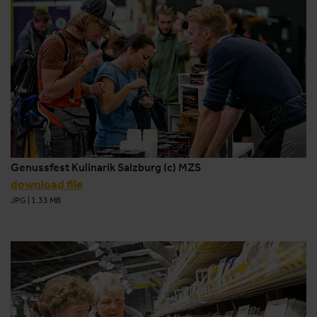
Genussfest Kulinarik Salzburg (c) MZS
download file
JPG
|
1.33 MB