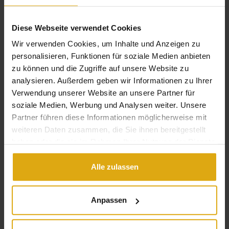
aus den heimischen Gärten des Landes beim
Genussfest
Kulinarik Salzburg
weiter! Die Besucher tauchen ein, in
Diese Webseite verwendet Cookies
den Facettenreichtum der Gaumenfreuden für
Wir verwenden Cookies, um Inhalte und Anzeigen zu
Jedermann! Hier finden sich neben leckeren Schmankerln
personalisieren, Funktionen für soziale Medien anbieten
viele Köstlichkeiten von Landwirten aus der Region! Dazu
zu können und die Zugriffe auf unsere Website zu
analysieren. Außerdem geben wir Informationen zu Ihrer
laden mediterrane Spezialitäten und internationale
Verwendung unserer Website an unsere Partner für
Highlights zum Genießen ein.
soziale Medien, Werbung und Analysen weiter. Unsere
Partner führen diese Informationen möglicherweise mit
weiteren Daten zusammen, die Sie ihnen bereitgestellt
Frühlings-Tipp: „1 Ticket = 4 Messen“
So lautet das
haben oder die sie im Rahmen Ihrer Nutzung der Dienste
Motto beim
Frühlingserwachen für die ganze Familie
.
gesammelt haben.
Alle zulassen
Die Besucher können mit einem Ticket die Automesse
Salzburg, Garten Salzburg sowie die Kulinarik Salzburg und
CarMediaWorld besuchen.
Anpassen