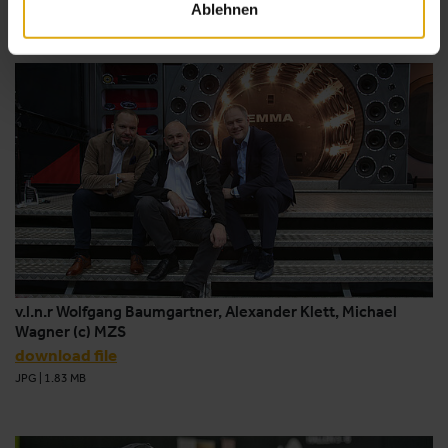
Ablehnen
Images
v.l.n.r Wolfgang Baumgartner, Alexander Klett, Michael
Wagner (c) MZS
download file
JPG
|
1.83 MB