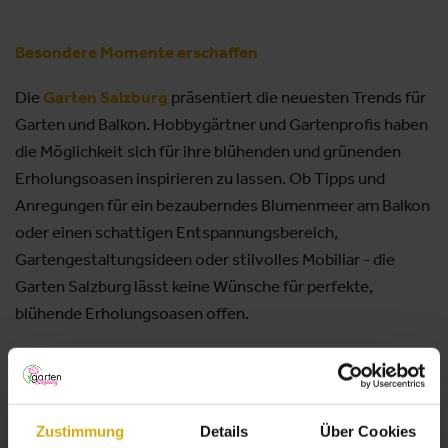
Besondere Momente erschaffen
Die
Garten Salzburg
präsentiert die neuesten Trends für
Garten und Balkon. Hobbygärtner und Gartenprofis haben
die Möglichkeit sich für ihre blühenden und grünenden
Erholungsoasen inspirieren zu lassen. Ob Tipps und
Anregungen für ein bezauberndes Blumenmeer am Balkon
oder einen schattigen Entspannungsbereich,
Gartengestaltungsideen oder stilvolles Mobiliar - die
Garten Salzburg lässt keine Wünsche für perfekte,
blühende Erholungsoasen offen.
Gaumenfreuden erleben – vom Garten in die Küche
Zustimmung
Details
Über Cookies
Sozusagen einmal durch das Gartentor, geht der Genuss