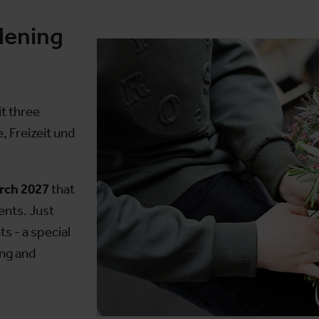
dening
it three
 Freizeit und
arch 2027
that
ents. Just
s - a special
ing and