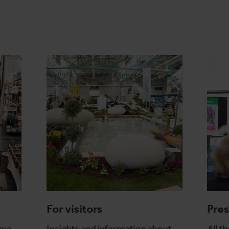
For visitors
Pres
ome
Insights and information about
All t