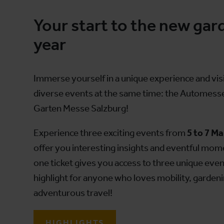
Your start to the new gar
year
Immerse yourself in a unique experience and vis
diverse events at the same time: the Automesse,
Garten Messe Salzburg!
Experience three exciting events from
5 to 7 M
offer you interesting insights and eventful mom
one ticket gives you access to three unique event
highlight for anyone who loves mobility, garden
adventurous travel!
HIGHLIGHTS