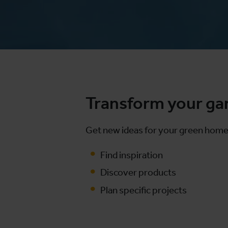
Transform your gard
Get new ideas for your green home
Find inspiration
Discover products
Plan specific projects