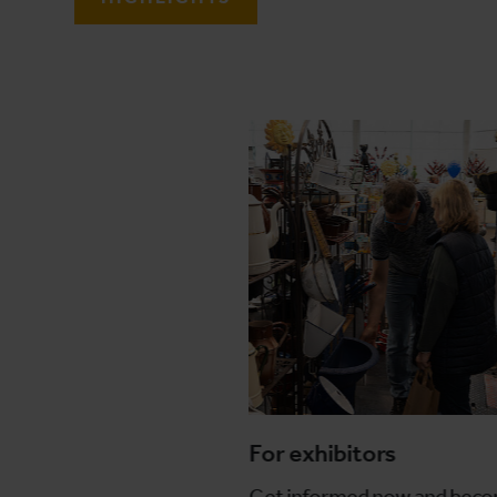
For exhibitors
Get informed now and bec