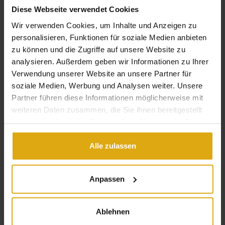
Diese Webseite verwendet Cookies
Last name
Wir verwenden Cookies, um Inhalte und Anzeigen zu
personalisieren, Funktionen für soziale Medien anbieten
zu können und die Zugriffe auf unsere Website zu
analysieren. Außerdem geben wir Informationen zu Ihrer
Company
Verwendung unserer Website an unsere Partner für
soziale Medien, Werbung und Analysen weiter. Unsere
Partner führen diese Informationen möglicherweise mit
Land
weiteren Daten zusammen, die Sie ihnen bereitgestellt
haben oder die sie im Rahmen Ihrer Nutzung der Dienste
gesammelt haben.
Alle zulassen
E-Mail
Anpassen
Phone number
Ablehnen