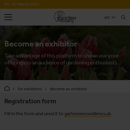
05 - 07 March 2027
SEARCH
en
Become an exhibitor
Take advantage of this platform to showcase your
offerings to an audience of gardening enthusiasts.
For exhibitors
Become an exhibitor
Registration form
Fill in the form and send it to
gartenmesse@mzs.at
.