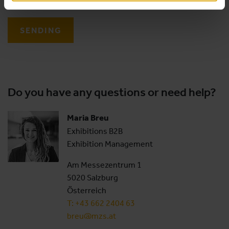
SENDING
Do you have any questions or need help?
Maria Breu
Exhibitions B2B
Exhibition Management
Am Messezentrum 1
5020 Salzburg
Österreich
T: +43 662 2404 63
breu@mzs.at