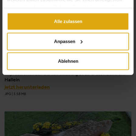
haben oder die sie im Rahmen Ihrer Nutzung der Dienste
gesammelt haben.
Alle zulassen
Anpassen
Ablehnen
Impressionen zur Garten Salzburg 2019 © Steinzentrum
Hallein
jetzt herunterladen
JPG
|
3.58 MB